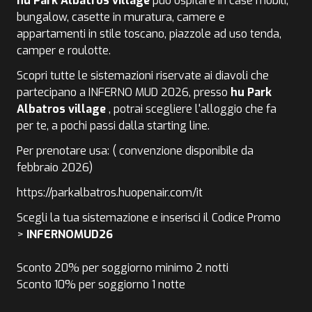
hu Park Albatros village
può ospitare in case mobili,
bungalow, casette in muratura, camere e
appartamenti in stile toscano, piazzole ad uso tenda,
camper e roulotte.
Scopri tutte le sistemazioni riservate ai diavoli che
partecipano a INFERNO MUD 2026, presso
hu Park
Albatros village
, p
otrai scegliere l'alloggio che fa
per te, a pochi passi dalla starting line.
Per prenotare usa: ( convenzione disponibile da
febbraio 2026)
https://parkalbatros.huopenair.com/it
Scegli la tua sistemazione e inserisci il Codice Promo
>
INFERNOMUD26
Sconto 20% per soggiorno minimo 2 notti
Sconto 10% per soggiorno 1 notte