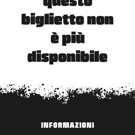
questo
biglietto non
è più
disponibile
INFORMAZIONI