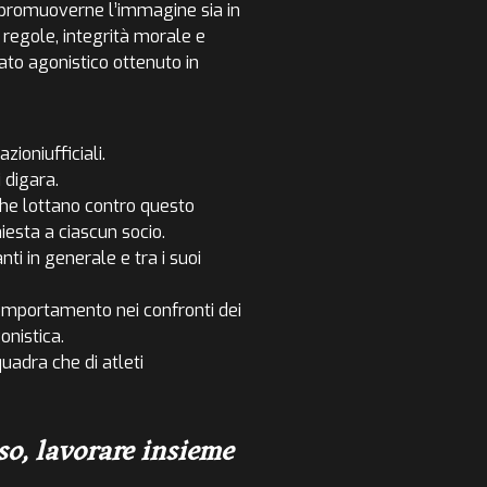
 a promuoverne l’immagine sia in
regole, integrità morale e
ato agonistico ottenuto in
zioniufficiali.
 digara.
i che lottano contro questo
iesta a ciascun socio.
ti in generale e tra i suoi
 comportamento nei confronti dei
onistica.
uadra che di atleti
so, lavorare insieme