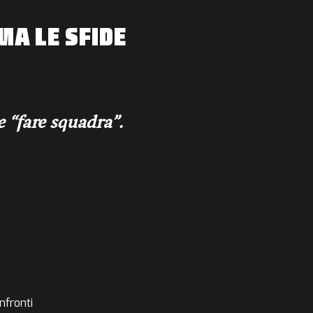
MA LE SFIDE
e “fare squadra”.
nfronti