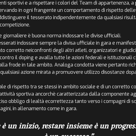
nti sportivi e a rispettare i colori del Team di appartenenza,
ervando in ogni frangente un comportamento di rispetto delle 
distinguere il tesserato indipendentemente da qualsiasi risult
 competizione.
 giornaliere è buona norma indossare le divise ufficiali.
esserati indossare sempre la divisa ufficiale in gara e manifesta
orretto neiconfronti degli altri atleti, organizzatori e giudici
contro il doping e avalla tutte le azioni federali e istituzional
lla frode in tale ambito. Analoga condotta viene pertanto rich
a qualsiasi azione mirata a promuovere utilizzo disostanze dopan
le di rispetto tra se stessi in ambito sociale e di un corretto
l’attività sportiva ancorchè caratterizzata dalla componente ag
ciso obbligo di lealtà ecorrettezza tanto verso i compagni di sq
agini, in allenamento come in gara.
 è un inizio, restare insieme è un progres