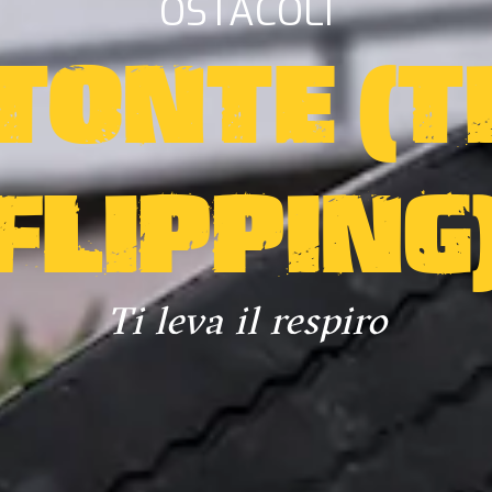
OSTACOLI
TONTE (T
FLIPPING
Ti leva il respiro