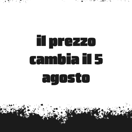
il prezzo
cambia il 5
agosto