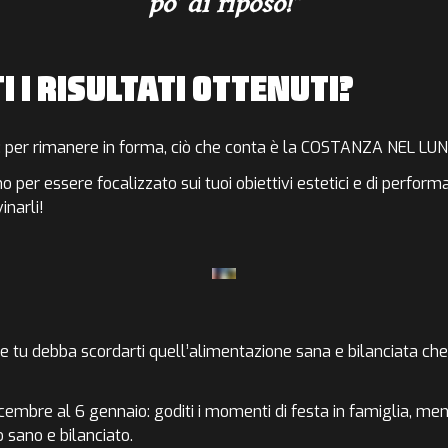
po’ di riposo!
I I RISULTATI OTTENUTI?
:
per rimanere in forma, ciò che conta è la
COSTANZA NEL LUN
o per essere focalizzato sui tuoi obiettivi estetici e di perform
inarli!
e tu debba scordarti quell’alimentazione sana e bilanciata c
icembre al 6 gennaio:
goditi i momenti di festa in famiglia,
ment
 sano e bilanciato.