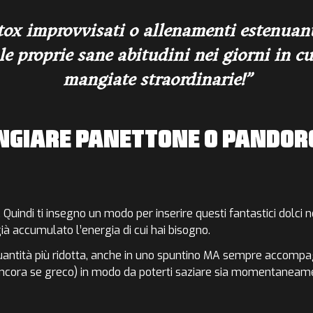
ox improvvisati o allenamenti estenuanti
 le proprie sane abitudini nei giorni in c
mangiate straordinarie!
NGIARE
PANETTONE O PANDORO
.
Quindi ti insegno un modo per inserire questi fantastici
dolci 
già
accumulato l’energia di cui hai bisogno.
uantità più ridotta, anche in uno spuntino
MA sempre accompagn
ncora se greco) in modo da poterti saziare sia momentaneame