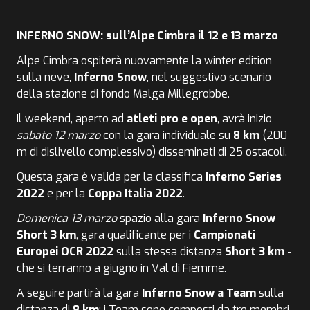
INFERNO SNOW: sull’Alpe Cimbra il 12 e 13 marzo
Alpe Cimbra ospiterà nuovamente la winter edition
sulla neve,
Inferno Snow
, nel suggestivo scenario
della stazione di fondo Malga Millegrobbe.
Il weekend, aperto ad
atleti pro e open
, avrà inizio
sabato 12 marzo
con la gara individuale su
8 km
(200
m di dislivello complessivo) disseminati di 25 ostacoli.
Questa gara è valida per la classifica
Inferno Series
2022
e per la
Coppa Italia 2022
.
Domenica 13 marzo
spazio alla gara
Inferno Snow
Short 3 km
, gara qualificante per i
Campionati
Europei OCR 2022
sulla stessa distanza
Short 3 km
-
che si terranno a giugno in Val di Fiemme.
A seguire partirà la gara
Inferno Snow a Team
sulla
distanza di
8 km
: i Team sono composti da tre membri,